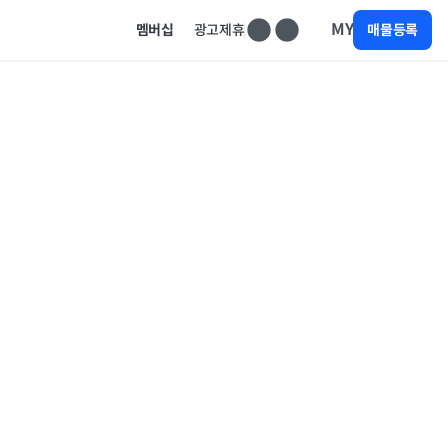
MY
멤버십
광고제휴
매물등록