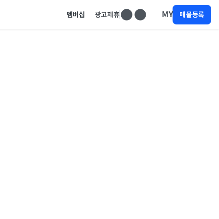
MY
멤버십
광고제휴
매물등록