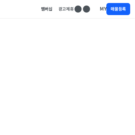
MY
멤버십
광고제휴
매물등록