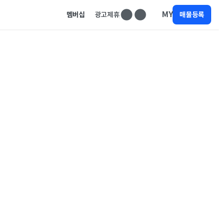
MY
멤버십
광고제휴
매물등록