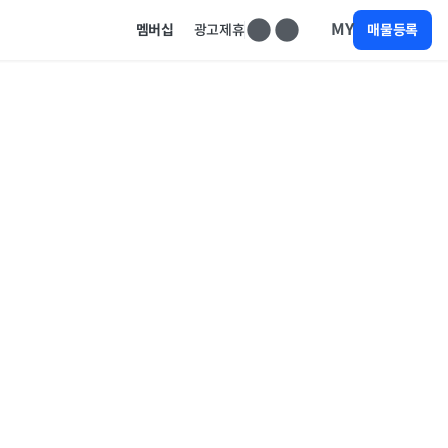
MY
멤버십
광고제휴
매물등록