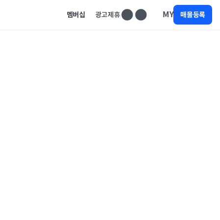
MY
멤버십
광고제휴
매물등록