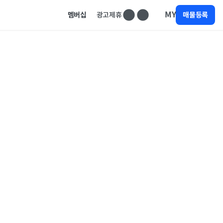
MY
멤버십
광고제휴
매물등록