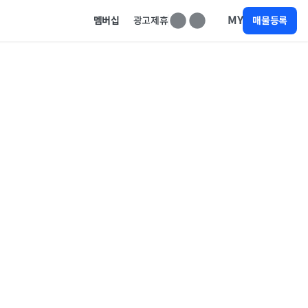
MY
멤버십
광고제휴
매물등록