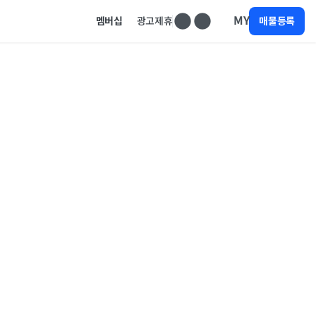
MY
멤버십
광고제휴
매물등록