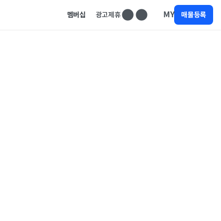
MY
멤버십
광고제휴
매물등록