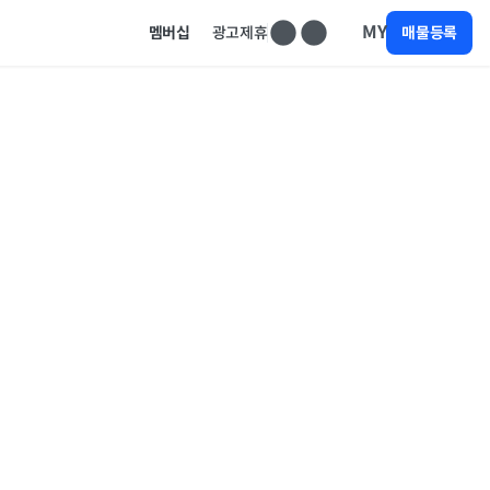
MY
멤버십
광고제휴
매물등록