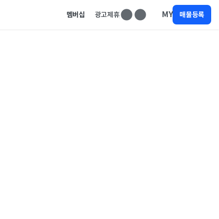
MY
멤버십
광고제휴
매물등록