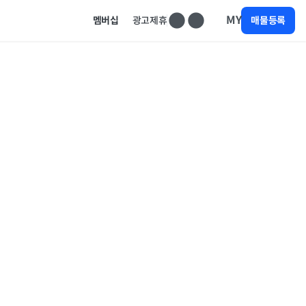
MY
멤버십
광고제휴
매물등록