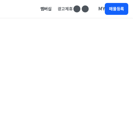
MY
멤버십
광고제휴
매물등록