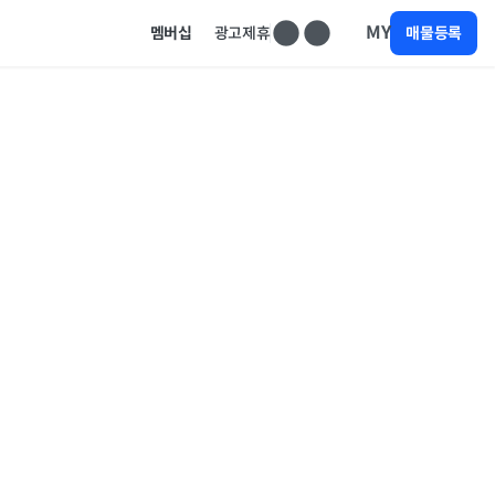
MY
멤버십
광고제휴
매물등록