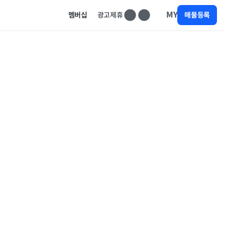
MY
멤버십
광고제휴
매물등록