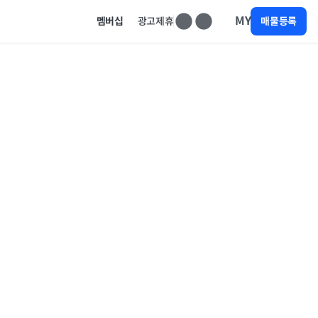
MY
멤버십
광고제휴
매물등록