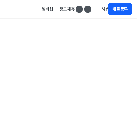
MY
멤버십
광고제휴
매물등록