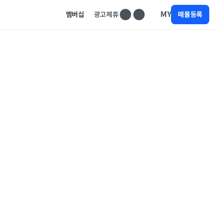
MY
멤버십
광고제휴
매물등록