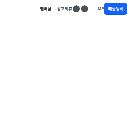
MY
멤버십
광고제휴
매물등록