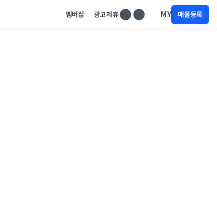
MY
멤버십
광고제휴
매물등록