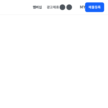
MY
멤버십
광고제휴
매물등록