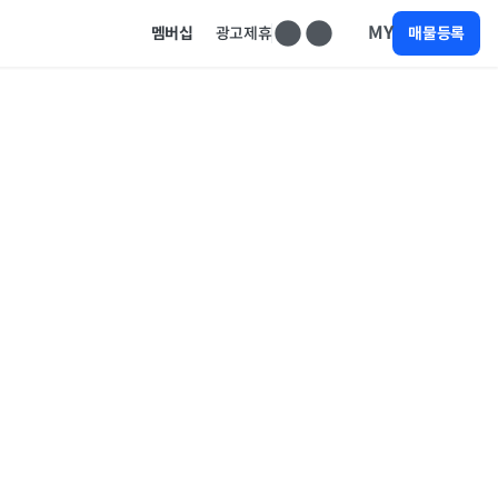
MY
멤버십
광고제휴
매물등록