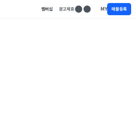
MY
멤버십
광고제휴
매물등록