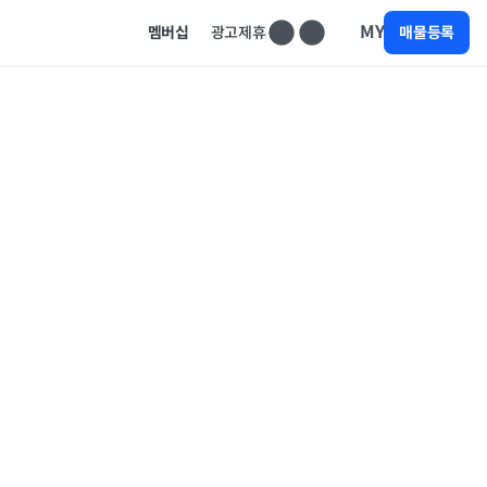
MY
멤버십
광고제휴
매물등록