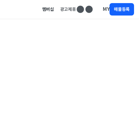
MY
멤버십
광고제휴
매물등록