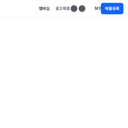
MY
멤버십
광고제휴
매물등록