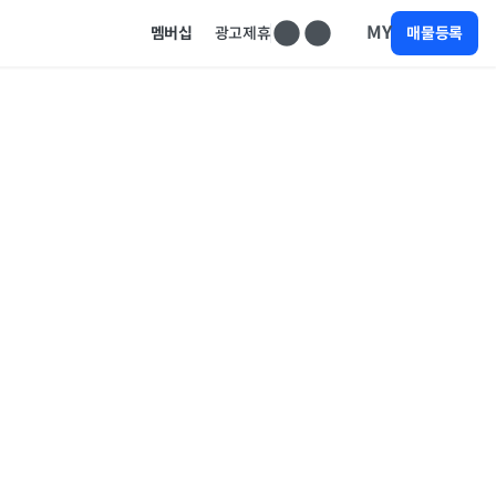
MY
멤버십
광고제휴
매물등록