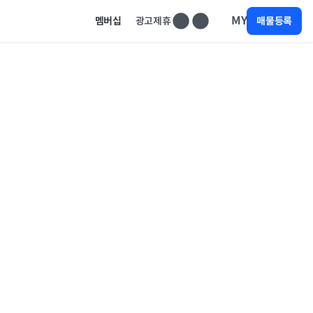
MY
멤버십
광고제휴
매물등록