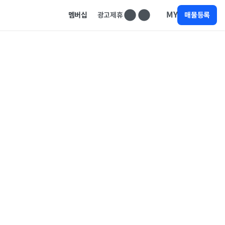
MY
멤버십
광고제휴
매물등록