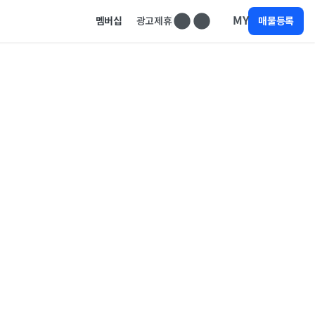
MY
멤버십
광고제휴
매물등록