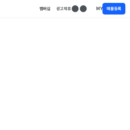
MY
멤버십
광고제휴
매물등록