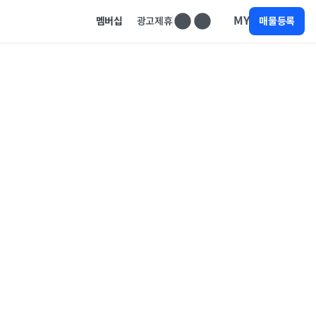
MY
멤버십
광고제휴
매물등록