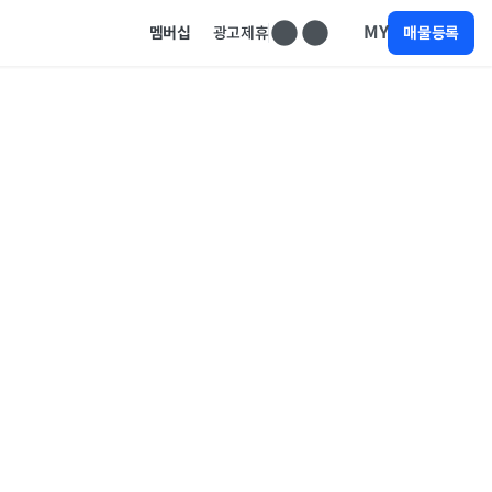
MY
멤버십
광고제휴
매물등록