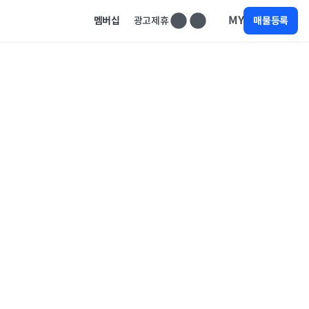
MY
멤버십
광고제휴
매물등록