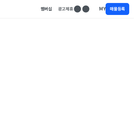
MY
멤버십
광고제휴
매물등록