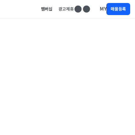
MY
멤버십
광고제휴
매물등록