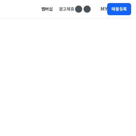
MY
멤버십
광고제휴
매물등록