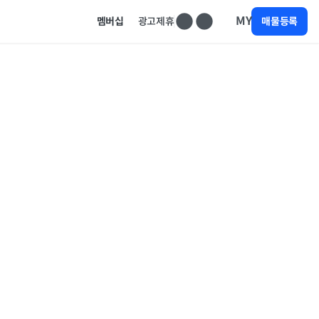
MY
멤버십
광고제휴
매물등록