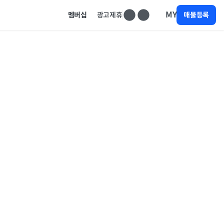
MY
멤버십
광고제휴
매물등록