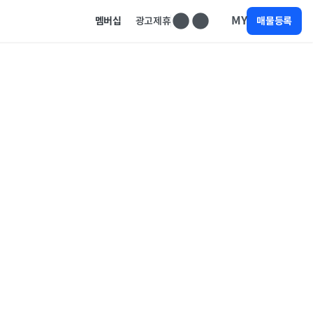
MY
멤버십
광고제휴
매물등록