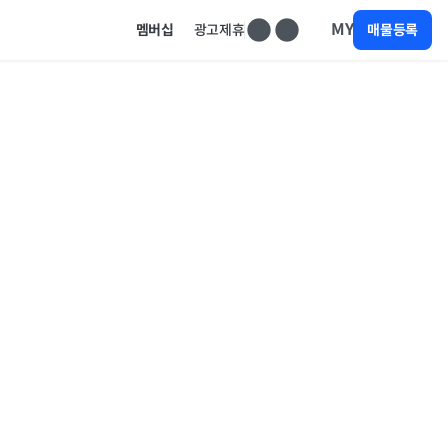
MY
멤버십
광고제휴
매물등록