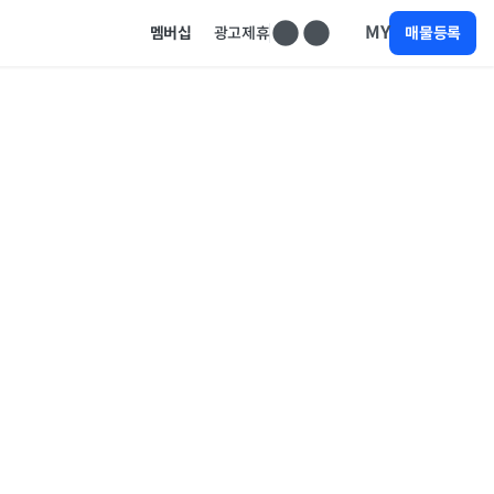
MY
멤버십
광고제휴
매물등록