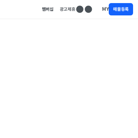
MY
멤버십
광고제휴
매물등록