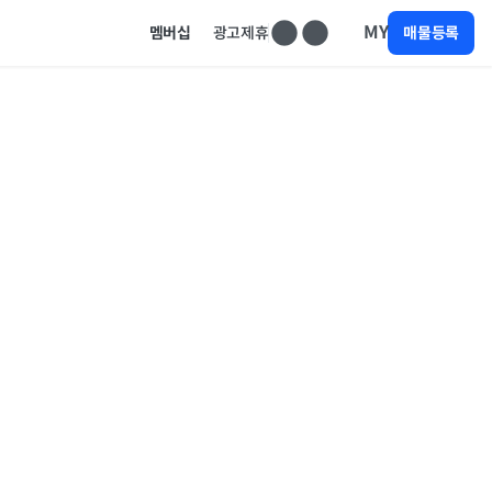
MY
멤버십
광고제휴
매물등록