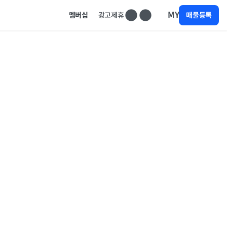
MY
멤버십
광고제휴
매물등록