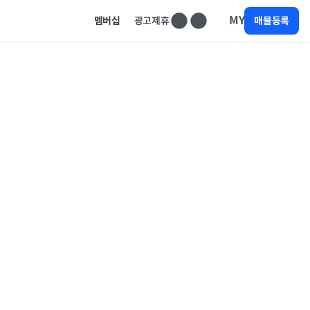
MY
멤버십
광고제휴
매물등록