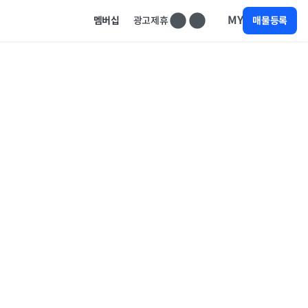
MY
멤버십
광고제휴
매물등록