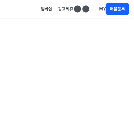
MY
멤버십
광고제휴
매물등록