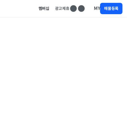
MY
멤버십
광고제휴
매물등록